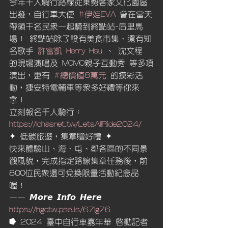
今年千人騎行路線從東勢客家文化園區
出發，自行車大使 
#伊娃EVA
 會在當天
帶領千名民眾一起騎到終點站-后里馬
場！ 終點站除了設有美食市集、還有知
名歌手 
許富凱 Henry Hsu
 、 沈文程 
的現場演唱及 MOMO親子互動秀 等多項
演出，更有 
#總價值8萬元
 的摸彩活
動，捷安特電輔車等眾多好禮等你來
拿！
立刻報名千人騎行： 
https://lohasnet.tw/LetsAllRide2024/
✦ 低碳旅遊，集章贈好禮 ✦
快來體驗山、海、屯、都各區的不同景
觀風貌，完成指定路線集章任務後，前
800位民眾還可兌換限量活動紀念品
喔！
—— 𝙈𝙤𝙧𝙚 𝙄𝙣𝙛𝙤 𝙃𝙚𝙧𝙚  
https://hgdtw.pse.is/67lg76
⭓ 2024 臺中自行車嘉年華 啟動記者