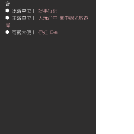
會
⭓ 承辦單位｜ 
好事行銷
⭓ 主辦單位｜ 
大玩台中-臺中觀光旅遊
局
⭓ 可愛大使｜ 
伊娃 Eva