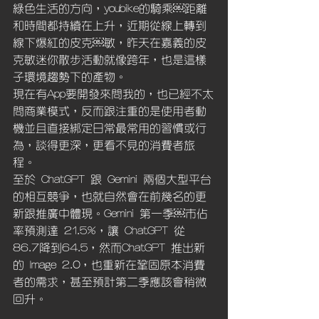
綠色生活的方向，youbike的騎乘￼距離
和時間都持續在上升，近期從線上轉到
線下爆紅的皮克￼敏，昨天在嘉義的皮
克敏迷你散步活動就像跨年，也是這樣
子環境趨勢下的產物。
現在有App要開發來問我的，也已經不太
問商業模式，反而跟注重的是使用者動
機並且直接綁定日常最常用的習慣或行
為，談得更深，更看不見的消費者旅
程。
至於 ChatGPT 跟 Gemini 兩個大型平台
的相互競爭，也就自然會在前幾名的更
新跟推廣中體現。Gemini 第一季￼市佔
率預測達 21.5%，讓 ChatGPT 從 
86.7降到64.5，然而ChatGPT 推出新
的 Image 2.0，也重新在鞏固原本消費
者的需求，甚至預計第二季應該會稍微
回升。