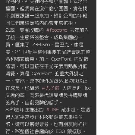
界感的，社交裡的各種小團體正式浮出
檯面，但我實在沒什麼小圈圈，實在找
不到要跟誰一起來拍，預計公司的年輕
同仁們業績應該內心會非常抗拒。
2.統一集團收購的 
#foodomo
 去年加入
了統一生態系的整合，成爲集團的一
員，匯集了 7-Eleven、星巴克、康是
美、21 世紀等整個集團的品牌資訊的整
合和獨家優惠，加上 OpenPoint 的點數
循環，可以直接在平尤子彥用點數折抵
消費，算是 OpenPoint 的重大外掛之
一。當然，原本的外送跟外取功能也正
在成長，也驗證 
#尤子彥
 大店長近日po
文說的統一向來是代理品牌及併購品牌
的高手，自創品牌的低手。
3.￼去年底推出的 
#LINE
 散步趣，是透
過大家平常步行和移動距離去累積金
幣，還可以獲得票券，也有朋友間的排
行，￼整個社會趨向於 ESG 跟低碳、