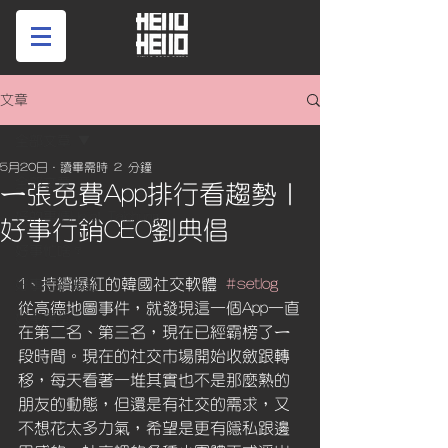
文章
全部文章
5月20日
讀畢需時 2 分鐘
全部文章
ㄧ張免費App排行看趨勢｜
好的事情Hello! Taichung
好事行銷CEO劉典倡
好事忙啥？
1、持續爆紅的韓國社交軟體 
#setlog
好事行銷筆記
從高德地圖事件，就發現這一個App一直
好事講堂
在第二名、第三名，現在已經霸榜了ㄧ
段時間。現在的社交市場開始收斂跟轉
移，每天看著一堆其實也不是那麼熟的
朋友的動態，但還是有社交的需求，又
不想花太多力氣，希望是更有隱私跟邊