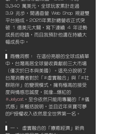
3,340 萬美元，全球玩家累計走過 
3.9 兆步，開通直營 Web Shop 規避雙
平台抽成。2025年累計總營收正式突
破 1 億美元大關，寫下連續 4 年逆勢
成長的奇蹟，而且我預計他還在持續大
幅成長中。
.
▍商機洞察： 在這份亮眼的全球成績單
中，台灣高居全球營收貢獻前三大市場
（僅次於日本與美國）。這充分說明了
台灣消費者對於「#虛實融合」與「#社
群陪伴」的變現模式，擁有極高的接受
度與情感忠誠度，就像...爆紅的 
#Jellycat
，至今依然只能用專屬的「#儀
式感」來概括說明，並且近年來寶可夢
的IP授權收入依然是全世界第一名。
.
▍一、 虛實融合的「療癒經濟」新典