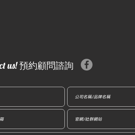
＃Threads 要不要經營脆｜好
5A
事行銷CEO劉典倡
｜好
tact us! 預約顧問諮詢