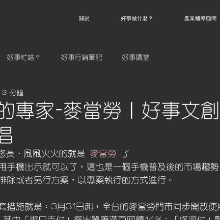
關於
好事做什麼？
產業輔導顧問
好事忙啥？
好事行銷筆記
好事講堂
 3 分鐘
n券的專家-麥當勞｜好事文
倡
歷史悠長、風風火火的就是 
麥當勞
 了
用手機出示就可以了，這也是一個手機普及後的市場趨勢
排除或者另行方案，以專案執行的方式進行。
套措施就是：3月31日起，全台的麥當勞門市同步開放使