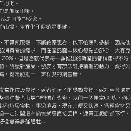
分在地化。
要的是加深印象。
上都是可能的受眾。
有的市場，差異化和促銷是關鍵。
，不譁眾取寵，不斷給優惠券，也不怕薄利多銷，因為他
訪消費者的需求。而在產品面中核心餐點的部分，大麥克
 70%，但是否就代表每一季推出的新產品都銷售得不好
前，研發新產品、發表才有辦法維持前進的動力，賣得如
備，總是能推出一定程度的銷售量。
食當作垃圾食物，或者給孩子的獎勵食物，或許至今還是
整個消費者市場的習慣在改變，以前一個便當60塊，何
封為垃圾食物，事過境遷，現在方便又快速，各種食材又
過一定時間沒有銷售就是直接丟掉，連員工想吃都不行，
像變得身強體壯...