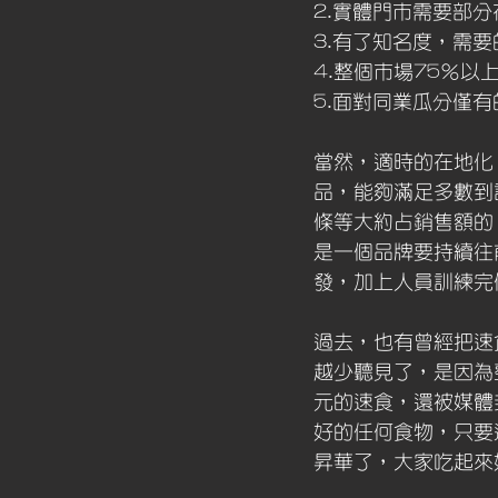
2.實體門市需要部
3.有了知名度，需
4.整個市場75％以
5.面對同業瓜分僅
當然，適時的在地化
品，能夠滿足多數到
條等大約占銷售額的
是一個品牌要持續往
發，加上人員訓練完
過去，也有曾經把速
越少聽見了，是因為
元的速食，還被媒體
好的任何食物，只要
昇華了，大家吃起來好