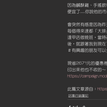
因為鹹酥雞、手搖飲
便宜了....你說他
會突然有感是因為昨
每個得來速都「大排
逢甲店做晚班，當時
後，就跟著我到現在
＃有興趣的朋友可以
現省2671元的優
印出來他也不收的～
https://campaign.m
此篇文章源自：
http
好事行銷筆記