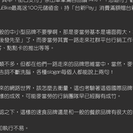
易，其中「街口支付」祭出單筆滿百回饋14%；「悠遊付」
Bike最高送100元儲值金；持「台新Pay」消費滿額贈台新P
般的中小型品牌不要學啊，那是麥當勞基本是場面夠大，
後發先至」了，而麥當勞其實一路走來社群平台行銷工作
集客、點點卡的推出等等。
類不多，但都在他們一路走來的品牌思維當中，當然，麥
詞不斷洗腦，各種slogan每個人都能說上兩句！
來的網路世界，該怎麼去衡量，這也考驗著這個國際品牌
樣的成效，可能麥當勞的行銷團隊早已經胸有成竹。
認之下，這樣的速食品牌還是和一般的餐飲品牌有很大的
和執行不易。