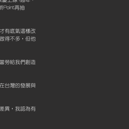
歡慶上線1週年，
oint再抽
才有底氣這樣改
做得不多，但他
當勞給我們創造
在台灣的發展與
差異，我認為有