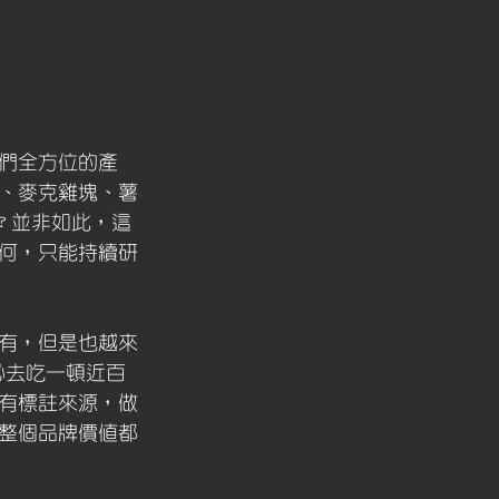
們全方位的產
、麥克雞塊、薯
？並非如此，這
何，只能持續研
有，但是也越來
必去吃一頓近百
有標註來源，做
整個品牌價值都