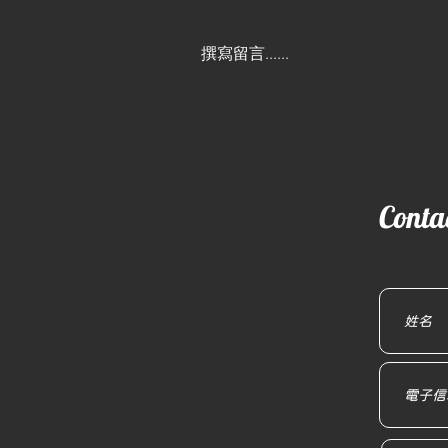
撰寫留言......
AI趨勢 告別提示詞！｜好事
行銷CEO劉典倡
Con