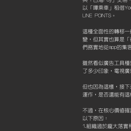
與「台灣Pay」交
以「嗶乘車」租借You
LINE POINTS。
這種全面性的轉移一
變，但其實也算是「
們務實地從app的
雖然看似廣告工具種
了多少印象，電視廣告
但也因為這樣，接下
運作，是否還能有這
不過，在核心價值確
以下原因：
1.組織過於龐大落實