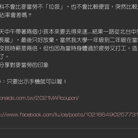
料不會比麥當勞不「垃圾」，也不會比較便宜，突然比較
的市佔率會差嗎？
天中午帶著兩個小孩本來要去得來速...結果一路從北台
長龍」，最後只好放棄，當然我大學一年級到二年級在當
夜班時薪是兩倍，但也因為當時身體過於疲勞又打工，造
了。
分享對麥當勞的印象
惠券：只要出示手機就可以喔！
cdonalds.com.tw/2021MARcoupon/
s://www.facebook.com/liu.ice/posts/10216649025773