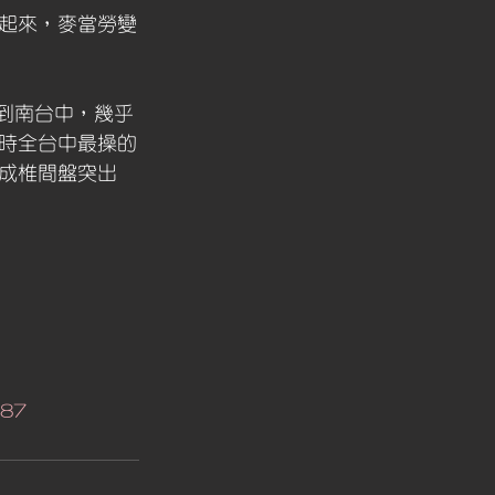
起來，麥當勞變
中到南台中，幾乎
時全台中最操的
成椎間盤突出
187