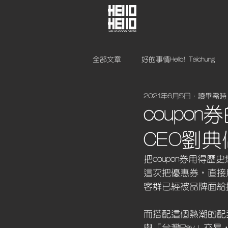
全部文章
好的事情Hello! Taichung
2021年6月5日
讀畢需時
coupo
CEO劉典
把coupon券用得
這次把優惠券，直接
客群已經被品牌面給
而搭配這個熱潮的配