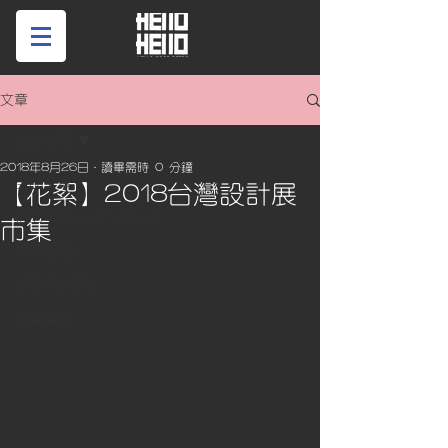
文章
全部文章
2018年8月26日
讀畢需時 0 分鐘
全部文章
【花絮】2018台灣設計展
好的事情Hello! Taichung
市集
好事忙啥？
好事行銷筆記
好事講堂